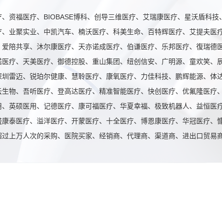
、资福医疗、BIOBASE博科、创导三维医疗、艾瑞康医疗、星沃盾科技
疗、业聚实业、中凯汽车、楠沃医疗、科美生命、百特辉医疗、艾提夫医
、爱陪共享、沐尔康医疗、天亦诺成医疗、伯谦医疗、乐邦医疗、復瑞德
诺医疗、天美医疗、御德控股、重山集团、纽创信安、广明源、童欢笑、
深圳雷迈、锐珀尔健康、慧聆医疗、康氧医疗、力佳科技、鹏辉能源、体
云生物、吾听医疗、登高达医疗、精准智能医疗、快创医疗、优氟隆医疗
用、英硕医用、记德医疗、康可福医疗、华夏幸福、极致机器人、益恒医
盛康泰医疗、溢洋医疗、开蒙医疗、十全医疗、博恩康医疗、华冠医疗、
超过上万人次的采购、医院买家、经销商、代理商、渠道商、进出口贸易