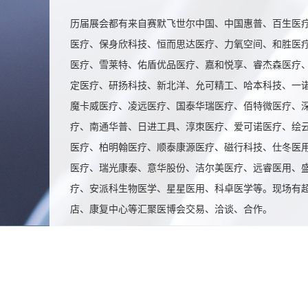
历届展会都有来自赛默飞世尔中国、中国惠普、百生医疗
医疗、保身欣科技、恒而思达医疗、力氧空间、和胜医
医疗、雪莱特、佑盾优品医疗、嘉和悦享、睿杰森医疗
定医疗、研扬科技、新北洋、允可精工、哈本科技、一
魔卡威医疗、凌远医疗、国泰华瑞医疗、佰特微医疗、
疗、南通华普、日进工具、淳朿医疗、爱可诺医疗、绘
医疗、柏明翰医疗、顺泰康源医疗、磁行科技、仕冬医
医疗、瑞光康泰、意华股份、洁尔美医疗、远睿医用、
疗、安派科生物医学、星星医用、科卓医学等。现场有
店、康复中心等汇聚医博会交易、洽谈、合作。