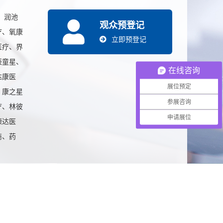
、润池
观众预登记
疗、氧康
立即预登记
医疗、界
辰童星、
在线咨询
达康医
展位预定
、康之星
参展咨询
疗、林彼
申请展位
慷达医
商、药